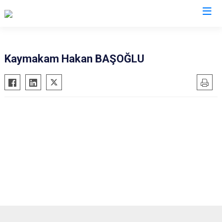
Erzurum
Kaymakam Hakan BAŞOĞLU
Aşkale
Oltu
Çat
Olur
Hınıs
Pasinler
Horasan
Pazaryolu
Aziziye
Şenkaya
İspir
Tekman
Karaçoban
Tortum
Karayazı
Uzundere
Köprüköy
Palandöken
Narman
Yakutiye