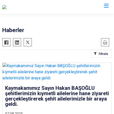
Erzurum
Haberler
Aşkale
Oltu
Çat
Olur
Filtrele
Hınıs
Pasinler
Horasan
Pazaryolu
Aziziye
Şenkaya
İspir
Tekman
Karaçoban
Kaymakamımız Sayın Hakan BAŞOĞLU
Tortum
şehitlerimizin kıymetli ailelerine hane ziyareti
Karayazı
Uzundere
gerçekleştirerek şehit ailelerimizle bir araya
Köprüköy
Palandöken
geldi.
Narman
Yakutiye
07.08.2025