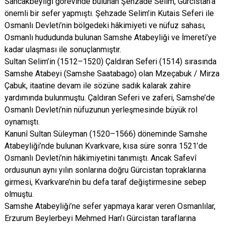
Sancakbeyliği görevinde bulunan Şehzade Selim, Gürcistan’a
önemli bir sefer yapmıştı. Şehzade Selim’in Kutais Seferi ile
Osmanlı Devleti’nin bölgedeki hâkimiyeti ve nüfuz sahası,
Osmanlı hududunda bulunan Samshe Atabeyliği ve İmereti’ye
kadar ulaşması ile sonuçlanmıştır.
Sultan Selim’in (1512–1520) Çaldıran Seferi (1514) sırasında
Samshe Atabeyi (Samshe Saatabago) olan Mzeçabuk / Mirza
Çabuk, itaatine devam ile sözüne sadık kalarak zahire
yardımında bulunmuştu. Çaldıran Seferi ve zaferi, Samshe’de
Osmanlı Devleti’nin nüfuzunun yerleşmesinde büyük rol
oynamıştı.
Kanunî Sultan Süleyman (1520–1566) döneminde Samshe
Atabeyliği’nde bulunan Kvarkvare, kısa süre sonra 1521’de
Osmanlı Devleti’nin hâkimiyetini tanımıştı. Ancak Safevî
ordusunun aynı yılın sonlarına doğru Gürcistan topraklarına
girmesi, Kvarkvare’nin bu defa taraf değiştirmesine sebep
olmuştu.
Samshe Atabeyliği’ne sefer yapmaya karar veren Osmanlılar,
Erzurum Beylerbeyi Mehmed Han’ı Gürcistan taraflarına