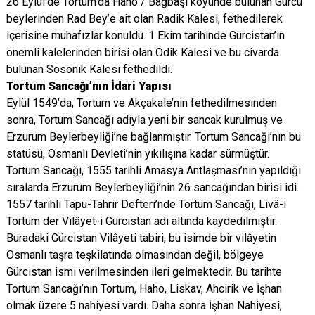
26 Eylül’de Tortum’da Haho / Bağbaşı köyünde bulunan Gürcü
beylerinden Rad Bey’e ait olan Radik Kalesi, fethedilerek
içerisine muhafızlar konuldu. 1 Ekim tarihinde Gürcistan’ın
önemli kalelerinden birisi olan Ödik Kalesi ve bu civarda
bulunan Sosonik Kalesi fethedildi.
Tortum Sancağı’nın İdari Yapısı
Eylül 1549’da, Tortum ve Akçakale’nin fethedilmesinden
sonra, Tortum Sancağı adıyla yeni bir sancak kurulmuş ve
Erzurum Beylerbeyliği’ne bağlanmıştır. Tortum Sancağı’nın bu
statüsü, Osmanlı Devleti’nin yıkılışına kadar sürmüştür.
Tortum Sancağı, 1555 tarihli Amasya Antlaşması’nın yapıldığı
sıralarda Erzurum Beylerbeyliği’nin 26 sancağından birisi idi.
1557 tarihli Tapu-Tahrir Defteri’nde Tortum Sancağı, Livâ-i
Tortum der Vilâyet-i Gürcistan adı altında kaydedilmiştir.
Buradaki Gürcistan Vilâyeti tabiri, bu isimde bir vilâyetin
Osmanlı taşra teşkilatında olmasından değil, bölgeye
Gürcistan ismi verilmesinden ileri gelmektedir. Bu tarihte
Tortum Sancağı’nın Tortum, Haho, Liskav, Ahcirik ve İşhan
olmak üzere 5 nahiyesi vardı. Daha sonra İşhan Nahiyesi,