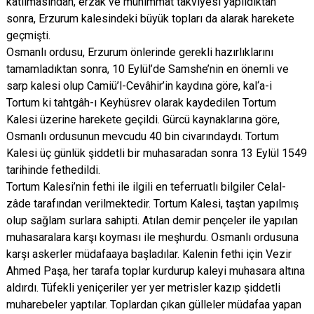
katılmasından, erzak ve mühimmat takviyesi yapıldıktan
sonra, Erzurum kalesindeki büyük topları da alarak harekete
geçmişti.
Osmanlı ordusu, Erzurum önlerinde gerekli hazırlıklarını
tamamladıktan sonra, 10 Eylül’de Samshe’nin en önemli ve
sarp kalesi olup Camiü’l-Cevâhir’in kaydına göre, kal‘a-i
Tortum ki tahtgâh-ı Keyhüsrev olarak kaydedilen Tortum
Kalesi üzerine harekete geçildi. Gürcü kaynaklarına göre,
Osmanlı ordusunun mevcudu 40 bin civarındaydı. Tortum
Kalesi üç günlük şiddetli bir muhasaradan sonra 13 Eylül 1549
tarihinde fethedildi.
Tortum Kalesi’nin fethi ile ilgili en teferruatlı bilgiler Celal-
zâde tarafından verilmektedir. Tortum Kalesi, taştan yapılmış
olup sağlam surlara sahipti. Atılan demir pençeler ile yapılan
muhasaralara karşı koyması ile meşhurdu. Osmanlı ordusuna
karşı askerler müdafaaya başladılar. Kalenin fethi için Vezir
Ahmed Paşa, her tarafa toplar kurdurup kaleyi muhasara altına
aldırdı. Tüfekli yeniçeriler yer yer metrisler kazıp şiddetli
muharebeler yaptılar. Toplardan çıkan gülleler müdafaa yapan