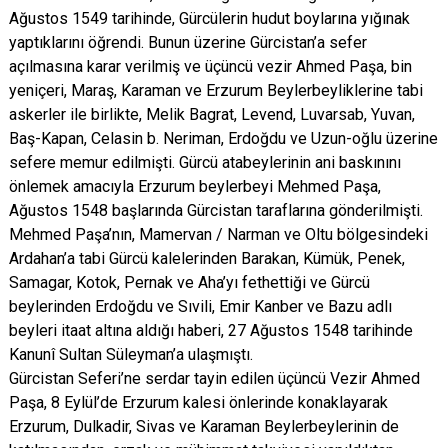
Ağustos 1549 tarihinde, Gürcülerin hudut boylarına yığınak
yaptıklarını öğrendi. Bunun üzerine Gürcistan’a sefer
açılmasına karar verilmiş ve üçüncü vezir Ahmed Paşa, bin
yeniçeri, Maraş, Karaman ve Erzurum Beylerbeyliklerine tabi
askerler ile birlikte, Melik Bagrat, Levend, Luvarsab, Yuvan,
Baş-Kapan, Celasin b. Neriman, Erdoğdu ve Uzun-oğlu üzerine
sefere memur edilmişti. Gürcü atabeylerinin ani baskınını
önlemek amacıyla Erzurum beylerbeyi Mehmed Paşa,
Ağustos 1548 başlarında Gürcistan taraflarına gönderilmişti.
Mehmed Paşa’nın, Mamervan / Narman ve Oltu bölgesindeki
Ardahan’a tabi Gürcü kalelerinden Barakan, Kümük, Penek,
Samagar, Kotok, Pernak ve Aha’yı fethettiği ve Gürcü
beylerinden Erdoğdu ve Sıvili, Emir Kanber ve Bazu adlı
beyleri itaat altına aldığı haberi, 27 Ağustos 1548 tarihinde
Kanunî Sultan Süleyman’a ulaşmıştı.
Gürcistan Seferi’ne serdar tayin edilen üçüncü Vezir Ahmed
Paşa, 8 Eylül’de Erzurum kalesi önlerinde konaklayarak
Erzurum, Dulkadir, Sivas ve Karaman Beylerbeylerinin de