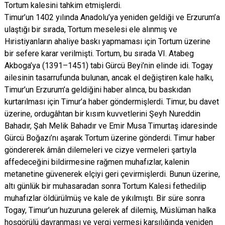
Tortum kalesini tahkim etmişlerdi.
Timur’un 1402 yılında Anadolu’ya yeniden geldiği ve Erzurum’a
ulaştığı bir sırada, Tortum meselesi ele alınmış ve
Hıristiyanların ahaliye baskı yapmaması için Tortum üzerine
bir sefere karar verilmişti. Tortum, bu sırada VI. Atabeg
Akboga’ya (1391–1451) tabi Gürcü Beyi’nin elinde idi. Togay
ailesinin tasarrufunda bulunan, ancak el değiştiren kale halkı,
Timur’un Erzurum’a geldiğini haber alınca, bu baskıdan
kurtarılması için Timur’a haber göndermişlerdi. Timur, bu davet
üzerine, ordugâhtan bir kısım kuvvetlerini Şeyh Nureddin
Bahadır, Şah Melik Bahadır ve Emir Musa Timurtaş idaresinde
Gürcü Boğazı’nı aşarak Tortum üzerine gönderdi. Timur haber
göndererek âmân dilemeleri ve cizye vermeleri şartıyla
affedeceğini bildirmesine rağmen muhafızlar, kalenin
metanetine güvenerek elçiyi geri çevirmişlerdi. Bunun üzerine,
altı günlük bir muhasaradan sonra Tortum Kalesi fethedilip
muhafızlar öldürülmüş ve kale de yıkılmıştı. Bir süre sonra
Togay, Timur’un huzuruna gelerek af dilemiş, Müslüman halka
hoşgörülü davranması ve vergi vermesi karşılığında yeniden