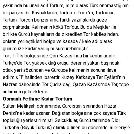
yakınında bulunan asıl Tortum, isim olarak Türk onomastiğinin
bir parçasıdır. Kaynaklarda, Tortomi, T’orto’m, Tortoman,
Tartum, Torcon benzer ama farklı yazılışlarda göze
çarpmaktadır. Kelimenin kökü Tor’dur. Bu da Meşkler ile
birlikte Gürcü kaynakların da zikredilen Tor kabilesinden,
onların yerleştikleri bölge ve kasaba / kale adı olarak
günümüze kadar varlığını sürdürebilmiştir.
Tori, Tiflis bölgesinde Qori Kazası’nda bir kentin adıdır.
Türkçe’de Tör, yüksek dağ örüşü, derenin yukarı başındaki
otlak yeri sözünden ve Gürcüce kelimenin sonuna ilave
edilmiş “î” halinden ibarettir. Kuzey Kafkasya Ter Eyâleti’nin
Nazran dairesinde Tor Çudra dağ, Qazan Kazâsı’nda Tor, tepe
anlamına gelmektedir.
Osmanlı Fethine Kadar Tortum
Sultan Melikşah döneminde, Gürcistan sınırından Hazar
Denizi’ne kadar uzanan Dağıstan bölgesine çok sayıda Türk
topluluğu yerleştirilmişti. Selçuklular, Gürcü tarihinde Didi
Turkoba (Büyük Türklük) olarak bilinen bu dönemde, aileleriyle