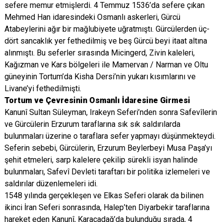
sefere memur etmişlerdi. 4 Temmuz 1536’da sefere çıkan
Mehmed Han idaresindeki Osmanlı askerleri, Gürcü
Atabeylerini ağır bir mağlubiyete uğratmıştı. Gürcülerden üç-
dört sancaklık yer fethedilmiş ve beş Gürcü beyi itaat altına
alınmıştı. Bu seferler sırasında Micingerd, Zivin kaleleri,
Kağızman ve Kars bölgeleri ile Mamervan / Narman ve Oltu
güneyinin Tortum’da Kisha Dersi’nin yukarı kısımlarını ve
Livane’yi fethedilmişti.
Tortum ve Çevresinin Osmanlı İdaresine Girmesi
Kanunî Sultan Süleyman, Irakeyn Seferi’nden sonra Safevîlerin
ve Gürcülerin Erzurum taraflarına sık sık saldırılarda
bulunmaları üzerine o taraflara sefer yapmayı düşünmekteydi.
Seferin sebebi, Gürcülerin, Erzurum Beylerbeyi Musa Paşa’yı
şehit etmeleri, sarp kalelere çekilip sürekli isyan halinde
bulunmaları, Safevî Devleti taraftarı bir politika izlemeleri ve
saldırılar düzenlemeleri idi.
1548 yılında gerçekleşen ve Elkas Seferi olarak da bilinen
ikinci İran Seferi sonrasında, Halep’ten Diyarbekir taraflarına
hareket eden Kanunî, Karacadağ’da bulunduğu sırada, 4