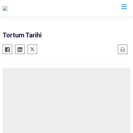
Erzurum
Tortum Tarihi
Aşkale
Oltu
Çat
Olur
Hınıs
Pasinler
Horasan
Pazaryolu
Aziziye
Şenkaya
İspir
Tekman
Karaçoban
Tortum
Karayazı
Uzundere
Köprüköy
Palandöken
Narman
Yakutiye