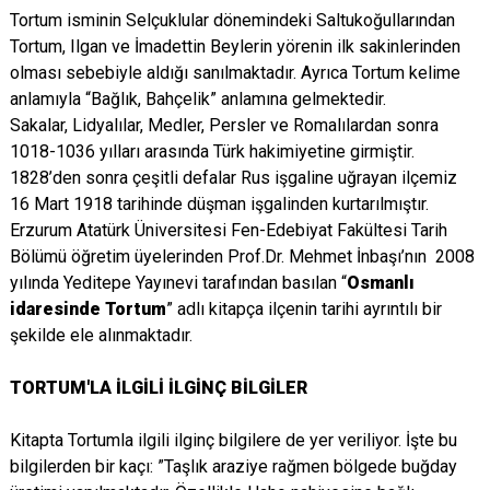
Tortum isminin Selçuklular dönemindeki Saltukoğullarından
Tortum, Ilgan ve İmadettin Beylerin yörenin ilk sakinlerinden
olması sebebiyle aldığı sanılmaktadır. Ayrıca Tortum kelime
anlamıyla “Bağlık, Bahçelik” anlamına gelmektedir.
Sakalar, Lidyalılar, Medler, Persler ve Romalılardan sonra
1018-1036 yılları arasında Türk hakimiyetine girmiştir.
1828’den sonra çeşitli defalar Rus işgaline uğrayan ilçemiz
16 Mart 1918 tarihinde düşman işgalinden kurtarılmıştır.
Erzurum Atatürk Üniversitesi Fen-Edebiyat Fakültesi Tarih
Bölümü öğretim üyelerinden Prof.Dr. Mehmet İnbaşı’nın 2008
yılında Yeditepe Yayınevi tarafından basılan “
Osmanlı
idaresinde Tortum
” adlı kitapça ilçenin tarihi ayrıntılı bir
şekilde ele alınmaktadır.
TORTUM'LA İLGİLİ İLGİNÇ BİLGİLER
Kitapta Tortumla ilgili ilginç bilgilere de yer veriliyor. İşte bu
bilgilerden bir kaçı: ”Taşlık araziye rağmen bölgede buğday