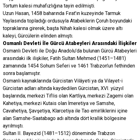
Tortum kalesi muhafızlığına tayin edilmişti.
Uzun Hasan, 1458 baharında Fırat'ın kuzeyinde Tarmuk
Yaylasında topladığı ordusuyla Atabeklerin Çoruh boyundaki
topraklarına girerek, başta Nihah kalesi olmak üzere altı
kaleyi, Gürcülerin elinden almıştı.
Osmanlı Devleti İle Gürcü Atabeyleri Arasındaki İlişkiler
Osmanlı Devleti ile Doğu Anadolu’da bulunan Gürcü Atabeyleri
arasındaki ilk ilişkiler, Fatih Sultan Mehmed (1451–1481)
zamanında 1454 Sohum Seferi ve 1461 Trabzon’un fethinden
sonra başlamıştır.
Osmanlı kaynaklarında Gürcistan Vilâyeti ya da Vilayet-i
Gürcistan adları altında kaydedilen Gürcistan, XVI. yüzyıl
başlarında; merkezi Tiflis olan Kartliya, merkezi Zagemi olan
Kahetiya, merkezi Kutais olan İmeretiya ve Samshe,
Cavahetiya, Şavşetiya, Klarcetiya ile Tao emirliklerini içine
alan Samshe-Saatabago adı altında dört krallık bölgesine
ayrılmıştı.
Sultan II. Bayezid (1481–1512) döneminde Trabzon