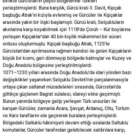
birlikte Gürcistan’ın çeşitli bölgelerine Türkleri
yerleştirmişlerdi. Buna karşılık, Gürcü kralı II. Davit, Kıpçak
başbuğu Atrak’ın kızıyla evlenmiş ve Gürcüler ile Kıpçaklar
arasında yakın bir ilişki başlamıştı. Gürcü kralı, Selçukluların
akınlarına karşı koyabilmek için 1118’de Çoruh – Kür boylarına
yerleşen Kıpçaklar’dan 40 bin kişilik mükemmel bir süvari
ordusu oluşturmuştu. Kıpçak başbuğu Atrak, 1125’te
Gürcistan’dan ayrılmasına rağmen kendisi ile gelen Kıpçakların
büyük bir kısmı, geri dönmeyip bölgede kalmışlar ve Kuzey ve
Doğu Anadolu bölgesine yerleştirilmişlerdi.
1071–1230 yılları arasında Doğu Anadolu’da idari yönden bazı
değişiklikler yaşanırken Selçuklu Devleti’nin parçalanmasıyla
ortaya çıkan saltanat mücadeleleri sırasında, Gürcistan’da
gittikçe güçlenen Bagrat sülalesi, idareyi eline geçirmişti.
Bunun yanında bölgeye gelip yerleşen Türk unsurları ile
karışan Gürcüler, zamanla Acara, Şavşat, Ardanuç, Oltu, Tortum
ve Kars taraflarını ele geçirerek buralara yerleşmişlerdi.
Bölgedeki Saltuklu hâkimiyeti devam ettiği sıralarda Saltuklu
komutanlar, Gürcüler tarafından gelebilecek saldırılara karşı,