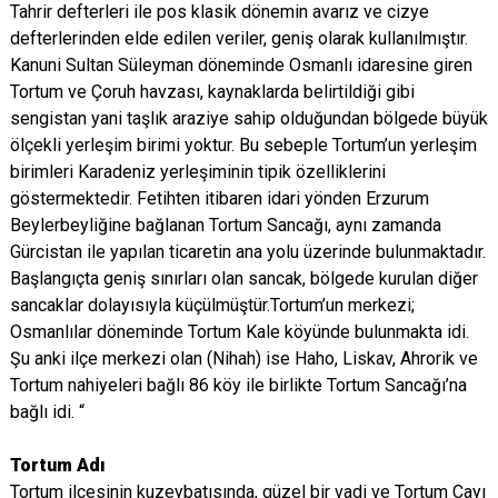
Tahrir defterleri ile pos klasik dönemin avarız ve cizye
defterlerinden elde edilen veriler, geniş olarak kullanılmıştır.
Kanuni Sultan Süleyman döneminde Osmanlı idaresine giren
Tortum ve Çoruh havzası, kaynaklarda belirtildiği gibi
sengistan yani taşlık araziye sahip olduğundan bölgede büyük
ölçekli yerleşim birimi yoktur. Bu sebeple Tortum’un yerleşim
birimleri Karadeniz yerleşiminin tipik özelliklerini
göstermektedir. Fetihten itibaren idari yönden Erzurum
Beylerbeyliğine bağlanan Tortum Sancağı, aynı zamanda
Gürcistan ile yapılan ticaretin ana yolu üzerinde bulunmaktadır.
Başlangıçta geniş sınırları olan sancak, bölgede kurulan diğer
sancaklar dolayısıyla küçülmüştür.Tortum’un merkezi;
Osmanlılar döneminde Tortum Kale köyünde bulunmakta idi.
Şu anki ilçe merkezi olan (Nihah) ise Haho, Liskav, Ahrorik ve
Tortum nahiyeleri bağlı 86 köy ile birlikte Tortum Sancağı’na
bağlı idi. “
Tortum Adı
Tortum ilçesinin kuzeybatısında, güzel bir vadi ve Tortum Çayı