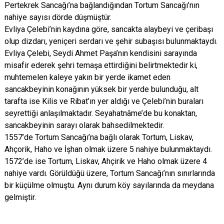
Pertekrek Sancağı’na bağlandığından Tortum Sancağı’nın
nahiye sayısı dörde düşmüştür.
Evliya Çelebi’nin kaydına göre, sancakta alaybeyi ve çeribaşı
olup dizdarı, yeniçeri serdarı ve şehir subaşısı bulunmaktaydı.
Evliya Çelebi, Seydi Ahmet Paşa’nın kendisini sarayında
misafir ederek şehri temaşa ettirdiğini belirtmektedir ki,
muhtemelen kaleye yakın bir yerde ikamet eden
sancakbeyinin konağının yüksek bir yerde bulunduğu, alt
tarafta ise Kilis ve Ribat’ın yer aldığı ve Çelebi’nin buraları
seyrettiği anlaşılmaktadır. Seyahatnâme’de bu konaktan,
sancakbeyinin sarayı olarak bahsedilmektedir.
1557’de Tortum Sancağı’na bağlı olarak Tortum, Liskav,
Ahçorik, Haho ve İşhan olmak üzere 5 nahiye bulunmaktaydı.
1572’de ise Tortum, Liskav, Ahçirik ve Haho olmak üzere 4
nahiye vardı. Görüldüğü üzere, Tortum Sancağı’nın sınırlarında
bir küçülme olmuştu. Aynı durum köy sayılarında da meydana
gelmiştir.