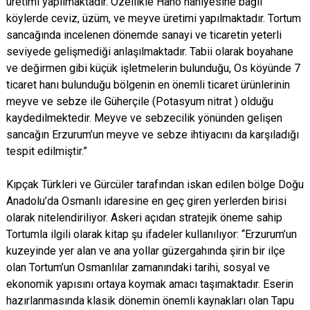
üretimi yapılmaktadır. Özellikle Haho nahiyesine bağlı
köylerde ceviz, üzüm, ve meyve üretimi yapılmaktadır. Tortum
sancağında incelenen dönemde sanayi ve ticaretin yeterli
seviyede gelişmediği anlaşılmaktadır. Tabii olarak boyahane
ve değirmen gibi küçük işletmelerin bulunduğu, Os köyünde 7
ticaret hanı bulunduğu bölgenin en önemli ticaret ürünlerinin
meyve ve sebze ile Güherçile (Potasyum nitrat ) olduğu
kaydedilmektedir. Meyve ve sebzecilik yönünden gelişen
sancağın Erzurum’un meyve ve sebze ihtiyacını da karşıladığı
tespit edilmiştir.”
Kıpçak Türkleri ve Gürcüler tarafından iskan edilen bölge Doğu
Anadolu’da Osmanlı idaresine en geç giren yerlerden birisi
olarak nitelendiriliyor. Askeri açıdan stratejik öneme sahip
Tortumla ilgili olarak kitap şu ifadeler kullanılıyor: “Erzurum’un
kuzeyinde yer alan ve ana yollar güzergahında şirin bir ilçe
olan Tortum’un Osmanlılar zamanındaki tarihi, sosyal ve
ekonomik yapısını ortaya koymak amacı taşımaktadır. Eserin
hazırlanmasında klasik dönemin önemli kaynakları olan Tapu