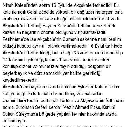
Nihah Kalesi’nden sonra 18 Eylül’de Akçakale fethedildi. Bu
kale ile ilgili Celal-zâde’de yüksek bir dağ üzerine taştan bina
edilmiş muazzam bir kale olduğu anlatılmaktadır. Celal-zâde
Akçakale’nin fethini, Hayber Kalesi’nin fethine benzeterek
kazanılan başarının önemli olduğunu vurgulamaktadır.
Fetihnâme’de ise Akçakale’nin Osmanlı askerine nasıl teslim
olduğu hususu ayrıntılı olarak verilmektedir. 18 Eylül tarihinde
Akçakale’nin fethedildiği, buna bağlı 35 adet hisarın fethedilip
14 tanesinin yıkıldığı, kalan 21 tanesinin de içine asker
konulup dizdar ve muhafızlar tayin edildiği, bölgenin bir
beylerbeylik ve dört sancaklık yer haline getirildiği
kaydedilmektedir.
Akçakale’den başka o civarda bulunan Eşkesor Kalesi ile bu
kaleye bağlı iki kale daha fethedilmiş ve anahtarları
Osmanlılara teslim edilmişti. Tortum ve Akçakale’nin fethinden
sonra, Gürcistan Seferi serdarı Vezir Ahmed Paşa, Kanunî
Sultan Süleyman’a bölgede yapılan fetihler hakkında arzda
bulunmuştu.