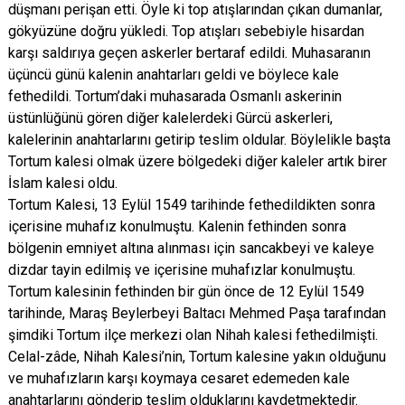
düşmanı perişan etti. Öyle ki top atışlarından çıkan dumanlar,
gökyüzüne doğru yükledi. Top atışları sebebiyle hisardan
karşı saldırıya geçen askerler bertaraf edildi. Muhasaranın
üçüncü günü kalenin anahtarları geldi ve böylece kale
fethedildi. Tortum’daki muhasarada Osmanlı askerinin
üstünlüğünü gören diğer kalelerdeki Gürcü askerleri,
kalelerinin anahtarlarını getirip teslim oldular. Böylelikle başta
Tortum kalesi olmak üzere bölgedeki diğer kaleler artık birer
İslam kalesi oldu.
Tortum Kalesi, 13 Eylül 1549 tarihinde fethedildikten sonra
içerisine muhafız konulmuştu. Kalenin fethinden sonra
bölgenin emniyet altına alınması için sancakbeyi ve kaleye
dizdar tayin edilmiş ve içerisine muhafızlar konulmuştu.
Tortum kalesinin fethinden bir gün önce de 12 Eylül 1549
tarihinde, Maraş Beylerbeyi Baltacı Mehmed Paşa tarafından
şimdiki Tortum ilçe merkezi olan Nihah kalesi fethedilmişti.
Celal-zâde, Nihah Kalesi’nin, Tortum kalesine yakın olduğunu
ve muhafızların karşı koymaya cesaret edemeden kale
anahtarlarını gönderip teslim olduklarını kaydetmektedir.