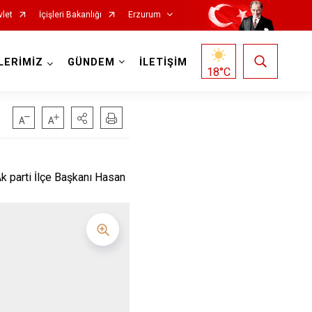
vlet
İçişleri Bakanlığı
Erzurum
LERİMİZ
GÜNDEM
İLETİŞİM
18
°C
parti İlçe Başkanı Hasan
Oltu
Olur
Pasinler
Pazaryolu
Şenkaya
Tekman