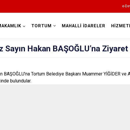
e-De
MAKAMLIK
TORTUM
MAHALLİ İDARELER
HİZMET
Erzurum
 Sayın Hakan BAŞOĞLU’na Ziyaret
 BAŞOĞLU’na Tortum Belediye Başkanı Muammer YİĞİDER ve Ak 
Aşkale
tinde bulundular.
Çat
Hınıs
Horasan
Aziziye
İspir