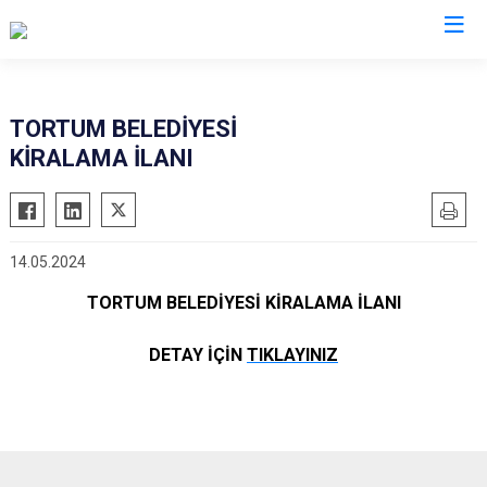
Erzurum
TORTUM BELEDİYESİ
KİRALAMA İLANI
Aşkale
Oltu
Çat
Olur
Hınıs
Pasinler
14.05.2024
Horasan
Pazaryolu
TORTUM BELEDİYESİ KİRALAMA İLANI
Aziziye
Şenkaya
İspir
Tekman
DETAY İÇİN
TIKLAYINIZ
Karaçoban
Tortum
Karayazı
Uzundere
Köprüköy
Palandöken
Narman
Yakutiye