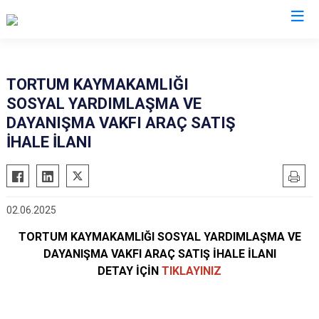
Erzurum
TORTUM KAYMAKAMLIĞI
SOSYAL YARDIMLAŞMA VE
Aşkale
Oltu
DAYANIŞMA VAKFI ARAÇ SATIŞ
Çat
Olur
İHALE İLANI
Hınıs
Pasinler
Horasan
Pazaryolu
Aziziye
Şenkaya
02.06.2025
İspir
Tekman
TORTUM KAYMAKAMLIĞI SOSYAL YARDIMLAŞMA VE
Karaçoban
Tortum
DAYANIŞMA VAKFI ARAÇ SATIŞ İHALE İLANI
Karayazı
Uzundere
DETAY İÇİN
TIKLAYIN
IZ
Köprüköy
Palandöken
Narman
Yakutiye