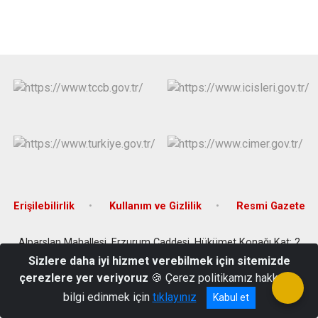
Erişilebilirlik
Kullanım ve Gizlilik
Resmi Gazete
Alparslan Mahallesi, Erzurum Caddesi, Hükümet Konağı Kat: 2
25430, Tortum, Erzurum, Türkiye
Sizlere daha iyi hizmet verebilmek için sitemizde
çerezlere yer veriyoruz
🍪 Çerez politikamız hakkında
0 442 761 2008
bilgi edinmek için
tıklayınız
Kabul et