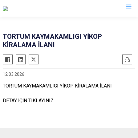
Erzurum
TORTUM KAYMAKAMLIGI YİKOP
KİRALAMA İLANI
Aşkale
Oltu
Çat
Olur
Hınıs
Pasinler
12.03.2026
Horasan
Pazaryolu
TORTUM KAYMAKAMLIGI YİKOP KİRALAMA İLANI
Aziziye
Şenkaya
İspir
Tekman
DETAY İÇİN
TIKLAYINIZ
Karaçoban
Tortum
Karayazı
Uzundere
Köprüköy
Palandöken
Narman
Yakutiye